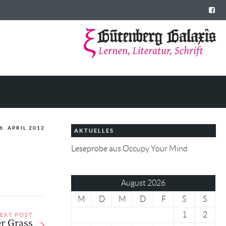
6. APRIL 2012
AKTUELLES
Leseprobe aus Occupy Your Mind
August 2026
M
D
M
D
F
S
S
1
2
EXT POST
r Grass