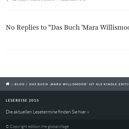
No Replies to "Das Buch 'Mara Willismood'
/
BLOG
/
DAS BUCH ‚MARA WILLISMOOD‘ IST ALS KINDLE EDIT
LESEREISE 2015
Die aktuellen Lesetermine finden Sie
hier »
© Copyright edition the globalvillage