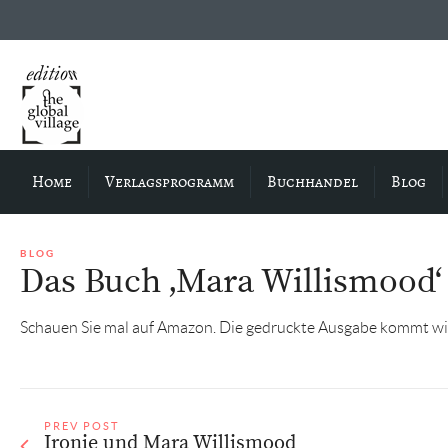
Home
Verlagsprogramm
Buchhandel
Blog
BLOG
Das Buch ‚Mara Willismood‘ i
Schauen Sie mal auf Amazon. Die gedruckte Ausgabe kommt wi
PREV POST
Ironie und Mara Willismood