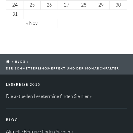
24
25
26
27
28
29
30
31
« Nov
/
BLOG
/
DER SCHMETTERLINGS-EFFEKT UND DER MONARCHFALTER
LESEREISE 2015
Die aktuellen Lesetermine finden Sie
hier »
BLOG
Aktuelle Beiträge finden Sie
hier »